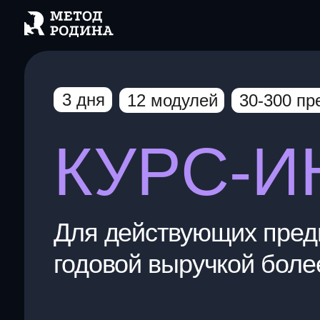
О
3 дня
12 модулей
30-300 предпр
КУРС-И
Для действующих предпри
годовой выручкой более 3М