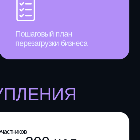
300 чел
один
 России и СНГ