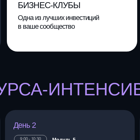
в экон
РСА-ИНТЕНСИВА
День 2
День 3
9:00 - 10:30
9:00 - 10:3
Модуль 5
УТП продукта
Разработка продающего УТП
Экономический расчет УТП
Виды рекламных сообщений
с УТП
10:30 - 10:45