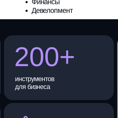
для бизнеса
Четка система
Поша
бизнеса
перез
ИМОСТЬ ВЫСТУПЛ