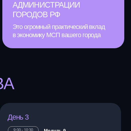
омику МСП вашего города
0
Модуль 9
Аналитика бизнеса
Ключевые показатели и
летопись маркетинга
Управление рисками
компании
Управляемый рост