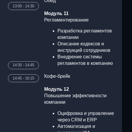
45
Кофе-брейк
15
Модуль 12
Повышение эффективности
компании
Оцифровка и управление
через CRM и ERP
Автоматизация и
внедрение ИИ
Оптимизация издержек и
00
рост эффективности
Ответы на вопросы
ЕСА