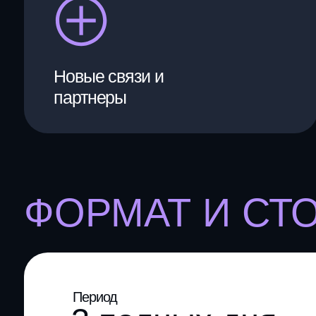
Период
3 полных дня
450 0