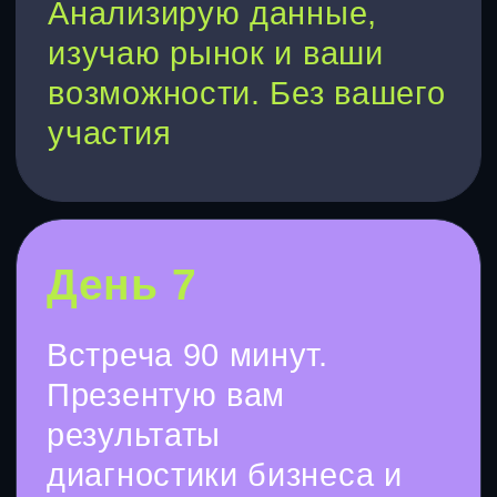
Остались вопросы
или нужна помощь в
выборе?
Консультация
КОНСАЛТИНГ
МАРКЕТИНГ
Консультация
Аудит компании
Диагностика
Исследования
Стратегия
Стратегия
Консультация
Консультация
Разработка ERP
Упаковка