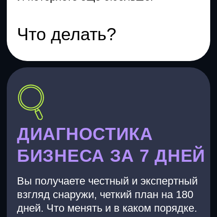
День 2-6
Анализирую данные,
изучаю рынок и ваши
возможности. Без вашего
участия
День 7
Встреча 90 минут.
Презентую вам
результаты
диагностики бизнеса и
документы с картой
рисков и роста вашей
компании.