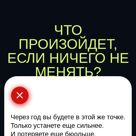
РАБОТАЕТ?
День 1
Встреча 90 минут.
Разбираем ваш бизнес
на атомы по 7 блокам.
Основатель. Его цели и
ценности
Продукт компании
Маркетинг
Продажи
Склад и логистика
Финансы
Орг структура