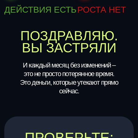
Вы главная точка принятия решений.
Без вас ничего не движется
Вы не знаете точно, какой канал или
связка приносит деньги, а какой просто
сжирает ваш бюджет.
Вы уже более полугода собираетесь
навести порядок, но текучка не дает
поднять голову.
Вы чувствуете: команда делает вид, что
работает. Но системы планирования и
контроля нет
Вы не понимаете, почему при росте
выручки – денег не прибавляется
Конкуренты растут. Вы смотрите на
это и не понимаете – как?
Если хотя бы два пункта про вас —
то срочно наводите порядок в компании.