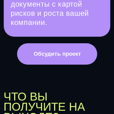
Продвижение
КАТАЛОГ
ПОЛЕЗНОЕ
Кит «Старт»
Блог
Курс «АнтиХаос»
Кейсы и отзывы
Договора
Согласие
Политика
Оплата
+7 (996) 217 33 55
Удмуртия, Ижевск,
ул. Дзержинского 71А,
оф. 109
ИП Родин Сергей Сергеевич / ОГРНИП