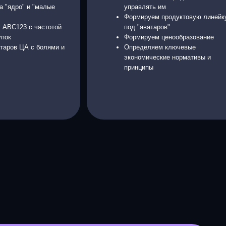
один
и и СНГ
ее 2000 успешных учеников.
ткинской мануфактуры", "Воткинской