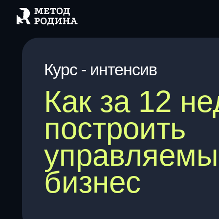
О
Курс - интенсив
Как за 12 нед
построить
управляемый
бизнес