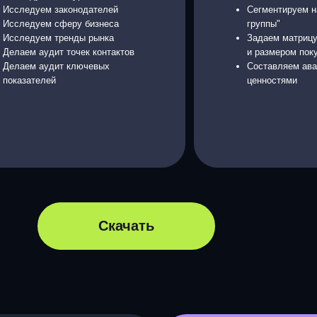
Скачать
о спикере
Сергей Р
Дважды Лучший маркетолог Росси
Опыт с 2005 года.
Более 700 сложных проектов. Бол
Предприниматель. Основатель "Во