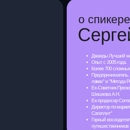
лавки" и "Метода Родина".
Ex-Советник Президента ПАО "АВ
Шишкова А.Н.
Ex-продюсер Comedy Club
Директор по маркетингу "АВТОСЕТЬ
Сателлит"
Горный восходитель и руководите
путешественников "Дикари"
ения