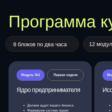
12 модулей в
8 блоков по два часа
Модуль №1
Первая неделя
Модуль №
Ядро предпринимателя
Исследо
Про???? и внедре
Диагностика
системы
текущей ситуации
бизнеса
Делаем аудит вашего бизнеса
Исслед
Формируем систему ваших
Исследу
жизненных ценностей ЯДРО
Исслед
Определяем точку старта ЯДРО 1.0
Исслед
Ставим цель ЯДРО 2.0
Исслед
Формируем дорожную карту
Делаем 
Делаем
показат