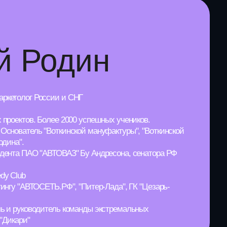
ТОВАЗ" Бу Андресона, сенатора РФ
.РФ", "Питер-Лада", ГК "Цезарь-
ль команды экстремальных